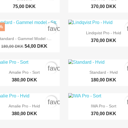
75,00 DKK
370,00 DKK
%
order
favorite_border

Snabbvy
Lindqvist Pro - Hvid

Snabbvy
tandard - Gammel Model -...
370,00 DKK
54,00 DKK
180,00 DKK
order
favorite_border


Snabbvy
Snabbvy
Amalie Pro - Sort
Standard - Hvid
380,00 DKK
180,00 DKK
order
favorite_border


Snabbvy
Snabbvy
Amalie Pro - Hvid
IWA Pro - Sort
380,00 DKK
370,00 DKK