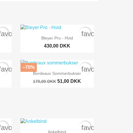
favorite_border
favorite_border

Snabbvy
Bleyer Pro - Hvid
430,00 DKK
−70%
favorite_border
favorite_border

Snabbvy
Bordeaux Sommerbukser
51,00 DKK
170,00 DKK
favorite_border
favorite_border

Snabbvy
Ankelbind