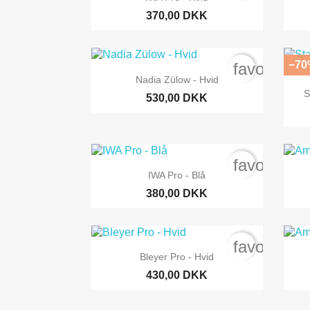
370,00 DKK
−70
favorite_b

Snabbvy
Nadia Zülow - Hvid
S
530,00 DKK
favorite_b

Snabbvy
IWA Pro - Blå
380,00 DKK
favorite_b

Snabbvy
Bleyer Pro - Hvid
430,00 DKK