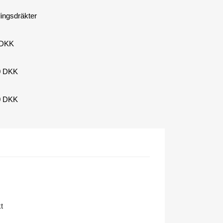
lingsdräkter
0 DKK
00 DKK
00 DKK
t