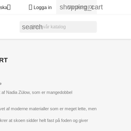
shopping_cart


Varukorg
(0)
ska
Logga in
search
RT
e
et af Nadia Zülow, som er mangedobbel
 lavet af moderne materialler som er meget lette, men
rer at skoen sidder helt fast på foden og giver