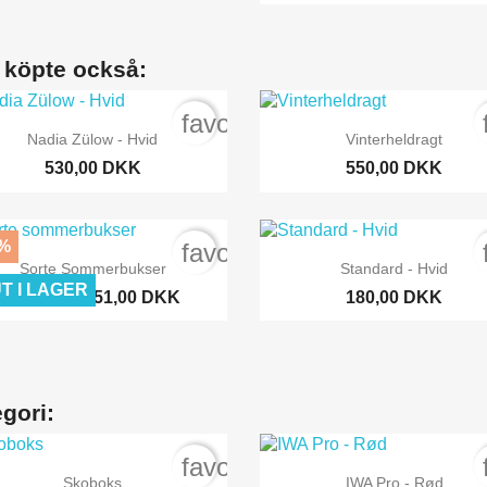
 köpte också:
order
favorite_border


Snabbvy
Snabbvy
Nadia Zülow - Hvid
Vinterheldragt
530,00 DKK
550,00 DKK
%
order
favorite_border


Snabbvy
Snabbvy
Sorte Sommerbukser
Standard - Hvid
T I LAGER
51,00 DKK
180,00 DKK
170,00 DKK
gori:
order
favorite_border


Snabbvy
Snabbvy
Skoboks
IWA Pro - Rød