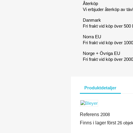
Återköp
Vi erbjuder återköp av täv
Danmark
Fri frakt vid köp över 50
Norra EU
Fri frakt vid köp över 10
Norge + Övriga EU
Fri frakt vid köp över 20
Produktdetaljer
Referens
2008
Finns i lager först
26 objek