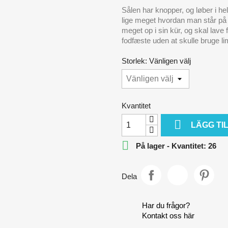
Sålen har knopper, og løber i he
lige meget hvordan man står på 
meget op i sin kür, og skal lave
fodfæste uden at skulle bruge li
Storlek: Vänligen välj
Kvantitet

LÄGG TI

På lager - Kvantitet: 26
Dela
Har du frågor?
Kontakt oss här