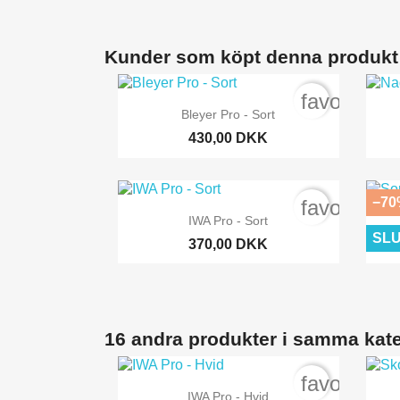
Kunder som köpt denna produkt
favorite_b

Snabbvy
Bleyer Pro - Sort
430,00 DKK
−70
favorite_b

Snabbvy
IWA Pro - Sort
SLU
370,00 DKK
16 andra produkter i samma kate
favorite_b

Snabbvy
IWA Pro - Hvid