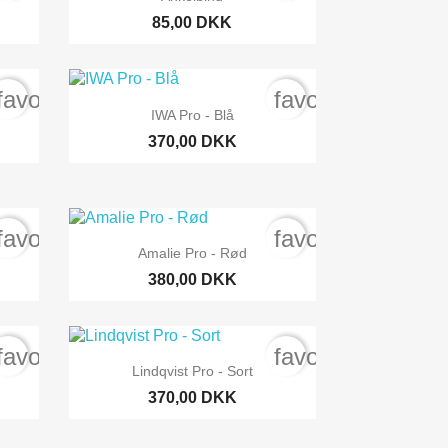
85,00 DKK
favorite_border
favorite_border

Snabbvy
IWA Pro - Blå
370,00 DKK
favorite_border
favorite_border

Snabbvy
Amalie Pro - Rød
380,00 DKK
favorite_border
favorite_border

Snabbvy
Lindqvist Pro - Sort
370,00 DKK