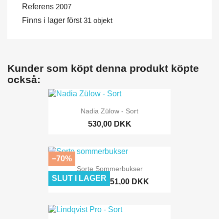
Referens
2007
Finns i lager först
31 objekt
Kunder som köpt denna produkt köpte
också:
Nadia Zülow - Sort
530,00 DKK
−70%
Sorte Sommerbukser
SLUT I LAGER
51,00 DKK
170,00 DKK