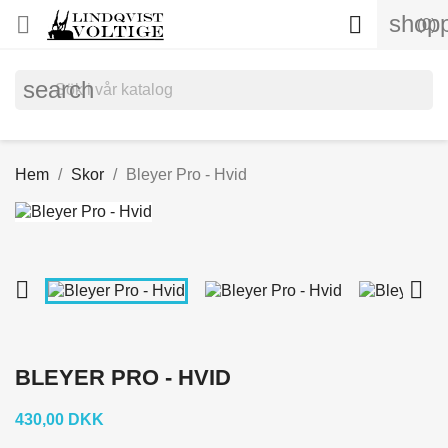
shopp


(0)
search
Hem
Skor
Bleyer Pro - Hvid


BLEYER PRO - HVID
430,00 DKK