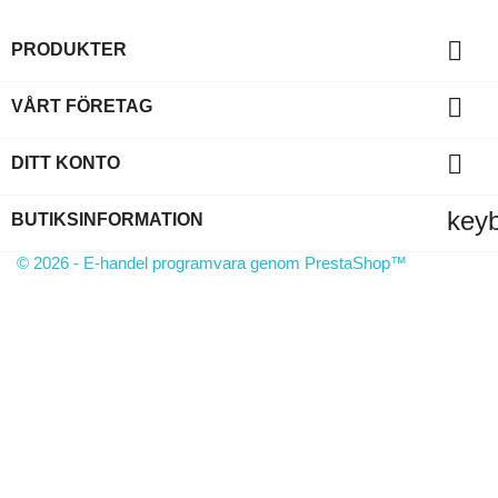

PRODUKTER

VÅRT FÖRETAG

DITT KONTO
key
BUTIKSINFORMATION
© 2026 - E-handel programvara genom PrestaShop™