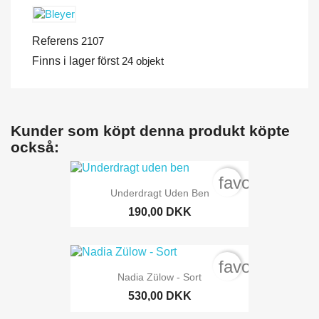
Referens
2107
Finns i lager först
24 objekt
Kunder som köpt denna produkt köpte
också:
favorite_bord
Underdragt Uden Ben
190,00 DKK
favorite_bord
Nadia Zülow - Sort
530,00 DKK