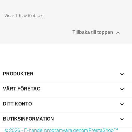
Visar 1-6 av 6 objekt

Tillbaka till toppen

PRODUKTER

VÅRT FÖRETAG

DITT KONTO
keyboard_arrow_down
BUTIKSINFORMATION
© 2026 - E-handel programvara genom PrestaShop™