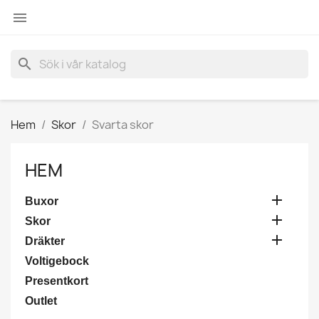

search
Hem
Skor
Svarta skor
HEM

Buxor

Skor

Dräkter
Voltigebock
Presentkort
Outlet