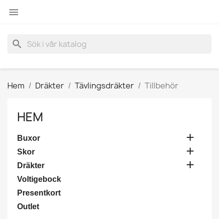

search
Hem
Dräkter
Tävlingsdräkter
Tillbehör
HEM

Buxor

Skor

Dräkter
Voltigebock
Presentkort
Outlet