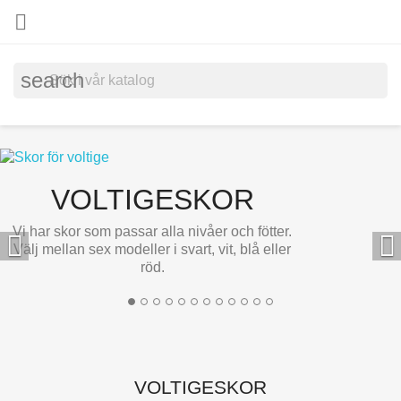

search
VOLTIGESKOR
Vi har skor som passar alla nivåer och fötter.


Välj mellan sex modeller i svart, vit, blå eller
röd.
VOLTIGESKOR