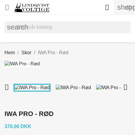
shopp


(0)
search
Hem
Skor
IWA Pro - Rød


IWA PRO - RØD
370,00 DKK