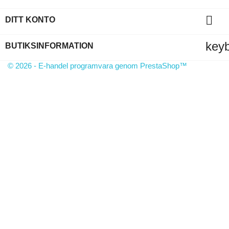

DITT KONTO
key
BUTIKSINFORMATION
© 2026 - E-handel programvara genom PrestaShop™