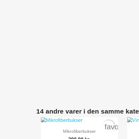
14 andre varer i den samme kate
favorite_b

Vis her
Mikrofiberbukser