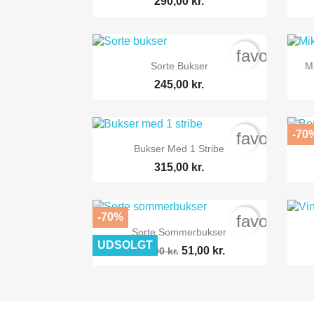
290,00 kr.
favorite_b

Vis her
Sorte Bukser
M
245,00 kr.
-70
favorite_b

Vis her
Bukser Med 1 Stribe
315,00 kr.
-70%
favorite_b

Vis her
Sorte Sommerbukser
UDSOLGT
51,00 kr.
170,00 kr.