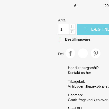
6
2
Antal

LÆG I I

Bestillingsvare
Del
Har du spørgsmål?
Kontakt os her
Tilbagekøb
Vi tilbyder tilbagekøb af 
Danmark
Gratis fragt ved køb ove
Nord EU