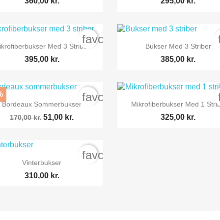
360,00 kr.
295,00 kr.
order
favorite_border


Vis her
Vis her
ikrofiberbukser Med 3 Striber
Bukser Med 3 Striber
395,00 kr.
385,00 kr.
%
order
favorite_border


Vis her
Vis her
Bordeaux Sommerbukser
Mikrofiberbukser Med 1 Stri
51,00 kr.
325,00 kr.
170,00 kr.
order
favorite_border

Vis her
Vinterbukser
310,00 kr.