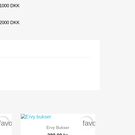
r 1000 DKK
r 2000 DKK
favorite_border
favorite_border

Vis her
p
Ervy Bukser