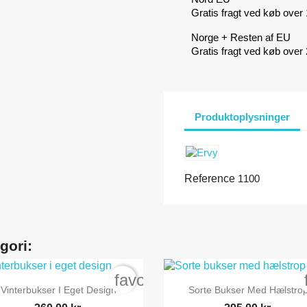
Gratis fragt ved køb ove
Norge + Resten af EU
Gratis fragt ved køb ove
Produktoplysninger
Reference
1100
gori:
order
favorite_border


Vis her
Vis her
Vinterbukser I Eget Design
Sorte Bukser Med Hælstro