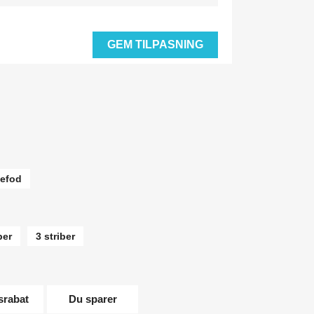
GEM TILPASNING
efod
ber
3 striber
srabat
Du sparer