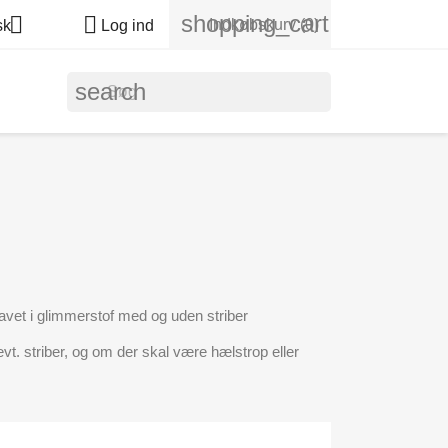
shopping_cart


Indkøbskurv
(0)
sk
Log ind
search
lavet i glimmerstof med og uden striber
evt. striber, og om der skal være hælstrop eller