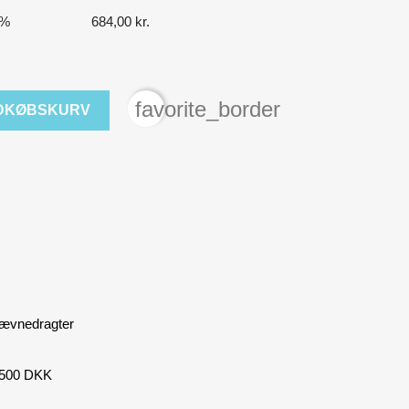
0%
684,00 kr.
favorite_border
NDKØBSKURV
stævnedragter
r 500 DKK