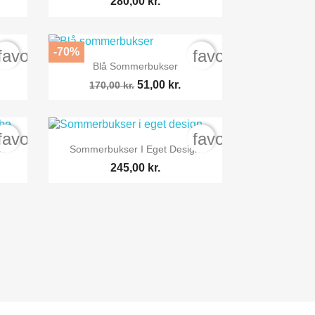
280,00 kr.
-70%
favorite_border
favorite_border

Vis her
Blå Sommerbukser
51,00 kr.
170,00 kr.
favorite_border
favorite_border

Vis her
be
Sommerbukser I Eget Design
245,00 kr.